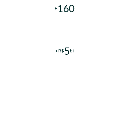
160
+
5
+R$
bi