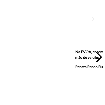
Na EVOA, encontrei
mão de valores.
Renata Rando
Fun